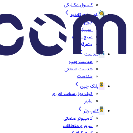
کنسول مکانیکی
پاور منبع تغذیه
چراغ‌ها
اسپیکر
منبع تغذیه
متفرقه
هدست
هدست ویپ
هدست صنعتی
هندست
بلاک چین
کیف پول سخت افزاری
ماینر
کامپیوتر
کامپیوتر صنعتی
سرور و متعلقات