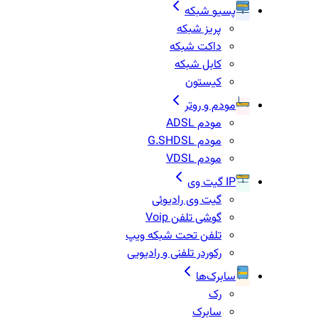
پسیو شبکه
پریز شبکه
داکت شبکه
کابل شبکه
کیستون
مودم و روتر
مودم ADSL
مودم G.SHDSL
مودم VDSL
IP گیت وی
گیت وی رادیوئی
گوشی تلفن Voip
تلفن تحت شبکه ویپ
رکوردر تلفنی و رادیویی
سابرک‌ها
رک
سابرک