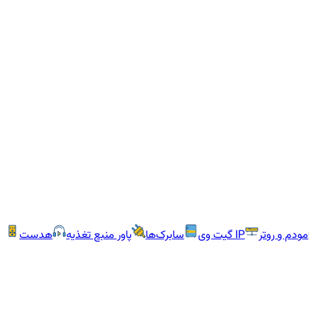
مودم و روتر
IP گیت وی
سابرک‌ها
پاور منبع تغذیه
هدست