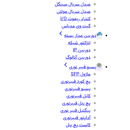
مبدل سریال سینگل
مبدل سریال مولتی
کنترلر ریموت I/O
گیت وی مدباس
دوربین مدار بسته
انژکتور شبکه
دوربین IP
دوربین آنالوگ
پسیو فیبر نوری
ماژول SFP
پچ کورد فیبرنوری
پسیو فیبرنوری
کابل فیبرنوری
پچ پنل فیبرنوری
پیگتیل فیبر نوری
آداپتور فیبرنوری
کاست پچ پنل