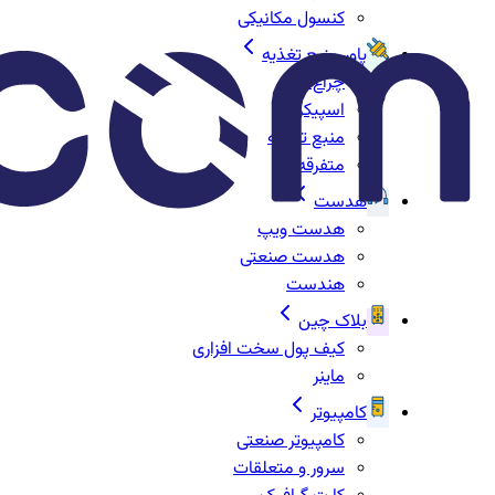
کنسول مکانیکی
پاور منبع تغذیه
چراغ‌ها
اسپیکر
منبع تغذیه
متفرقه
هدست
هدست ویپ
هدست صنعتی
هندست
بلاک چین
کیف پول سخت افزاری
ماینر
کامپیوتر
کامپیوتر صنعتی
سرور و متعلقات