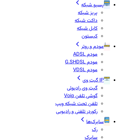
پسیو شبکه
پریز شبکه
داکت شبکه
کابل شبکه
کیستون
مودم و روتر
مودم ADSL
مودم G.SHDSL
مودم VDSL
IP گیت وی
گیت وی رادیوئی
گوشی تلفن Voip
تلفن تحت شبکه ویپ
رکوردر تلفنی و رادیویی
سابرک‌ها
رک
سابرک