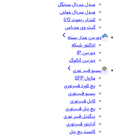
مبدل سریال سینگل
مبدل سریال مولتی
کنترلر ریموت I/O
گیت وی مدباس
دوربین مدار بسته
انژکتور شبکه
دوربین IP
دوربین آنالوگ
پسیو فیبر نوری
ماژول SFP
پچ کورد فیبرنوری
پسیو فیبرنوری
کابل فیبرنوری
پچ پنل فیبرنوری
پیگتیل فیبر نوری
آداپتور فیبرنوری
کاست پچ پنل