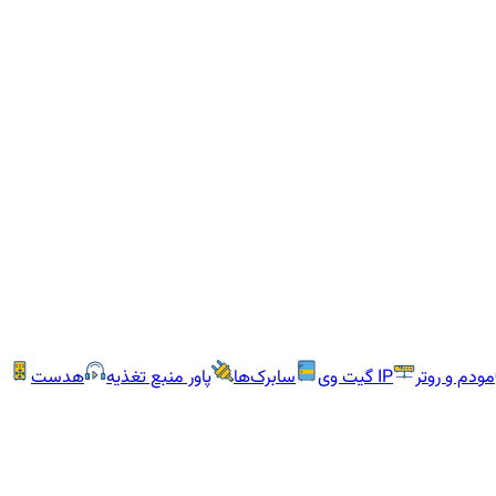
مودم و روتر
IP گیت وی
سابرک‌ها
پاور منبع تغذیه
هدست