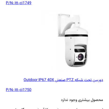
P/N:
itt-ci1749
دوربین تحت شبکه PTZ صنعتی Outdoor IP67 40X
P/N:
itt-ci1750
محصول بیشتری وجود ندارد