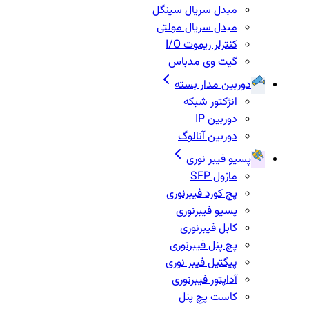
مبدل سریال سینگل
مبدل سریال مولتی
کنترلر ریموت I/O
گیت وی مدباس
دوربین مدار بسته
انژکتور شبکه
دوربین IP
دوربین آنالوگ
پسیو فیبر نوری
ماژول SFP
پچ کورد فیبرنوری
پسیو فیبرنوری
کابل فیبرنوری
پچ پنل فیبرنوری
پیگتیل فیبر نوری
آداپتور فیبرنوری
کاست پچ پنل