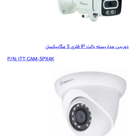
دوربین مداربسته بالت IP فلزی 5 مگاپیکسل
P/N:
ITT-CAM-5PX4K