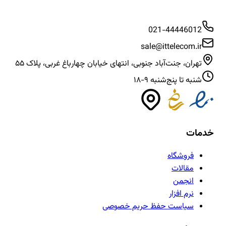
021-44446012
sale@ittelecom.ir
تهران، جنت‌آباد جنوبی، انتهای خیابان چهارباغ غربی، پلاک ۵۵
شنبه تا پنج‌شنبه ۹-۱۸
خدمات
فروشگاه
مقالات
انجمن
نرم افزار
سیاست حفظ حریم خصوصی