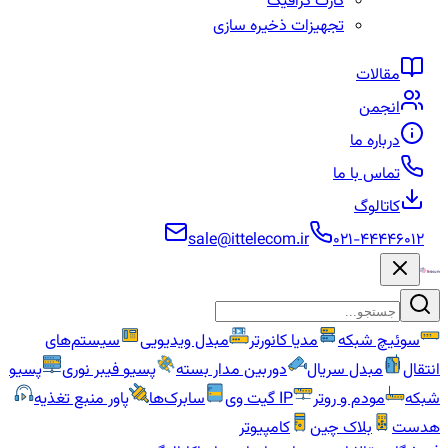
کارت گرافیک
تجهیزات ذخیره سازی
مقالات
انجمن
درباره ما
تماس با ما
کاتالوگ
sale@ittelecom.ir
۰۲۱-۴۴۴۴۶۰۱۲
سوئیچ شبکه
مدیا کانورتر
مبدل ویدیویی
سیستم‌های
انتقال
مبدل سریال
دوربین مدار بسته
پسیو فیبر نوری
پسیو
شبکه
مودم و روتر
IP گیت وی
سابرک‌ها
پاور منبع تغذیه
هدست
بلاک چین
کامپیوتر