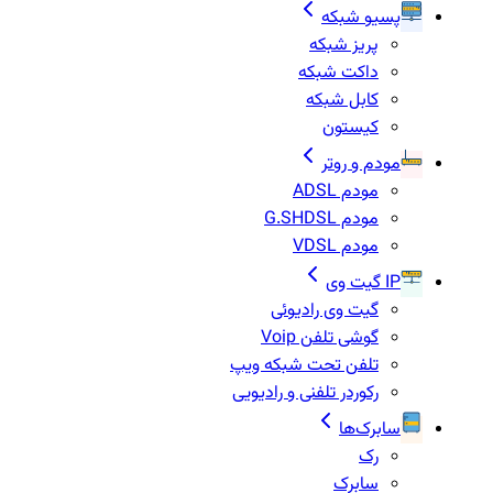
پسیو شبکه
پریز شبکه
داکت شبکه
کابل شبکه
کیستون
مودم و روتر
مودم ADSL
مودم G.SHDSL
مودم VDSL
IP گیت وی
گیت وی رادیوئی
گوشی تلفن Voip
تلفن تحت شبکه ویپ
رکوردر تلفنی و رادیویی
سابرک‌ها
رک
سابرک