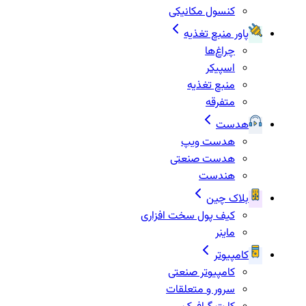
کنسول مکانیکی
پاور منبع تغذیه
چراغ‌ها
اسپیکر
منبع تغذیه
متفرقه
هدست
هدست ویپ
هدست صنعتی
هندست
بلاک چین
کیف پول سخت افزاری
ماینر
کامپیوتر
کامپیوتر صنعتی
سرور و متعلقات