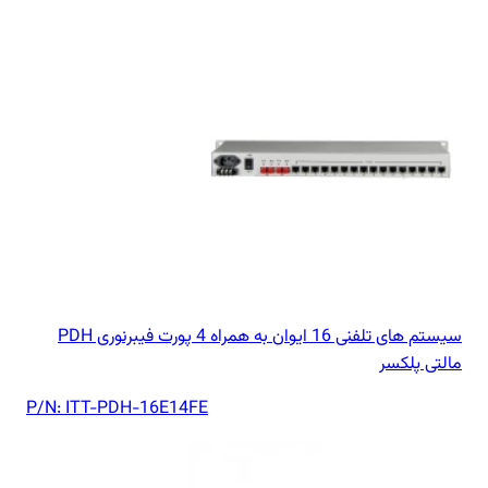
سیستم های تلفنی 16 ایوان به همراه 4 پورت فیبرنوری PDH
مالتی پلکسر
P/N:
ITT-PDH-16E14FE