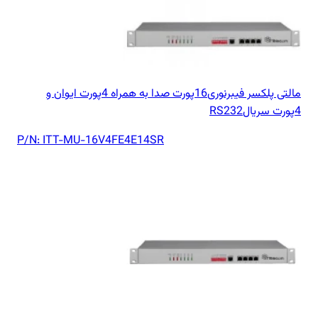
مالتی پلکسر فیبرنوری16پورت صدا به همراه 4پورت ایوان و
4پورت سریالRS232
P/N:
ITT-MU-16V4FE4E14SR