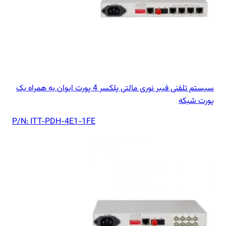
سیستم تلفنی فیبر نوری مالتی پلکسر 4 پورت ایوان به همراه یک
پورت شبکه
P/N:
ITT-PDH-4E1-1FE