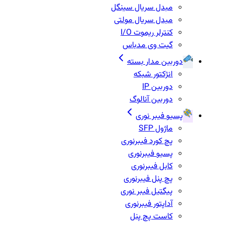
مبدل سریال سینگل
مبدل سریال مولتی
کنترلر ریموت I/O
گیت وی مدباس
دوربین مدار بسته
انژکتور شبکه
دوربین IP
دوربین آنالوگ
پسیو فیبر نوری
ماژول SFP
پچ کورد فیبرنوری
پسیو فیبرنوری
کابل فیبرنوری
پچ پنل فیبرنوری
پیگتیل فیبر نوری
آداپتور فیبرنوری
کاست پچ پنل