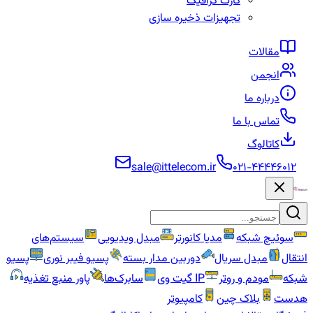
کارت گرافیک
تجهیزات ذخیره سازی
مقالات
انجمن
درباره ما
تماس با ما
کاتالوگ
sale@ittelecom.ir
۰۲۱-۴۴۴۴۶۰۱۲
سوئیچ شبکه
مدیا کانورتر
مبدل ویدیویی
سیستم‌های
انتقال
مبدل سریال
دوربین مدار بسته
پسیو فیبر نوری
پسیو
شبکه
مودم و روتر
IP گیت وی
سابرک‌ها
پاور منبع تغذیه
هدست
بلاک چین
کامپیوتر