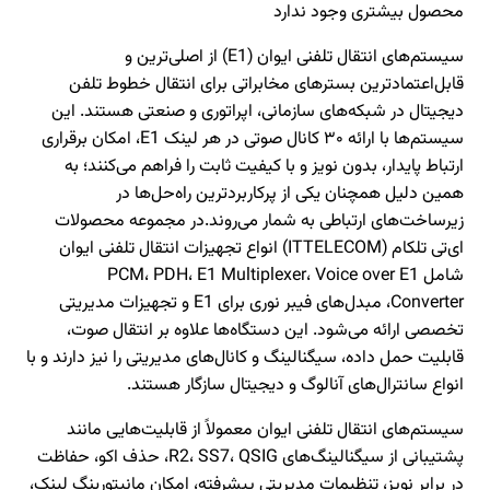
محصول بیشتری وجود ندارد
سیستم‌های انتقال تلفنی ایوان (E1) از اصلی‌ترین و
قابل‌اعتمادترین بسترهای مخابراتی برای انتقال خطوط تلفن
دیجیتال در شبکه‌های سازمانی، اپراتوری و صنعتی هستند. این
سیستم‌ها با ارائه ۳۰ کانال صوتی در هر لینک E1، امکان برقراری
ارتباط پایدار، بدون نویز و با کیفیت ثابت را فراهم می‌کنند؛ به
همین دلیل همچنان یکی از پرکاربردترین راه‌حل‌ها در
زیرساخت‌های ارتباطی به شمار می‌روند.در مجموعه محصولات
ای‌تی تلکام (ITTELECOM) انواع تجهیزات انتقال تلفنی ایوان
شامل PCM، PDH، E1 Multiplexer، Voice over E1
Converter، مبدل‌های فیبر نوری برای E1 و تجهیزات مدیریتی
تخصصی ارائه می‌شود. این دستگاه‌ها علاوه بر انتقال صوت،
قابلیت حمل داده، سیگنالینگ و کانال‌های مدیریتی را نیز دارند و با
انواع سانترال‌های آنالوگ و دیجیتال سازگار هستند.
سیستم‌های انتقال تلفنی ایوان معمولاً از قابلیت‌هایی مانند
پشتیبانی از سیگنالینگ‌های R2، SS7، QSIG، حذف اکو، حفاظت
در برابر نویز، تنظیمات مدیریتی پیشرفته، امکان مانیتورینگ لینک،