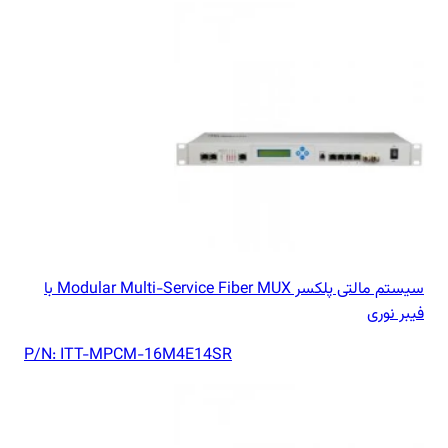
سیستم مالتی پلکسر Modular Multi-Service Fiber MUX با
فیبر نوری
P/N:
ITT-MPCM-16M4E14SR