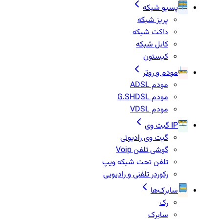
پسیو شبکه
پریز شبکه
داکت شبکه
کابل شبکه
کیستون
مودم و روتر
مودم ADSL
مودم G.SHDSL
مودم VDSL
IP گیت وی
گیت وی رادیوئی
گوشی تلفن Voip
تلفن تحت شبکه ویپ
رکوردر تلفنی و رادیویی
سابرک‌ها
رک
سابرک