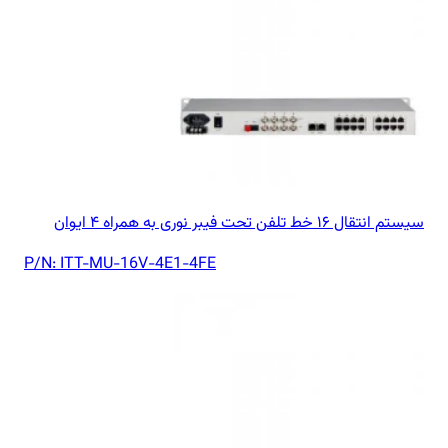
سیستم انتقال ۱۶ خط تلفن تحت فیبر نوری به همراه ۴ ایوان
P/N:
ITT-MU-16V-4E1-4FE