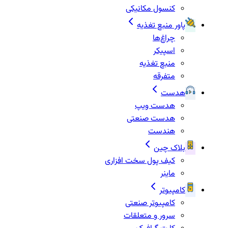
کنسول مکانیکی
پاور منبع تغذیه
چراغ‌ها
اسپیکر
منبع تغذیه
متفرقه
هدست
هدست ویپ
هدست صنعتی
هندست
بلاک چین
کیف پول سخت افزاری
ماینر
کامپیوتر
کامپیوتر صنعتی
سرور و متعلقات