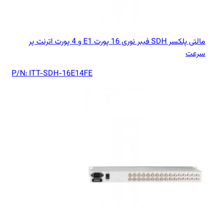
مالتی پلکسر SDH فیبر نوری 16 پورت E1 و 4 پورت اترنت پر
سرعت
P/N:
ITT-SDH-16E14FE