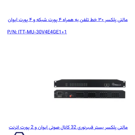
مالتی پلکسر ۳۰ خط تلفن به همراه ۴ پورت شبکه و ۴ پورت ایوان
P/N:
ITT-MU-30V4E4GE1+1
مالتی پلکسر بستر فیبرنوری 32 کانال صوتی ایوان و 2 پورت اترنت