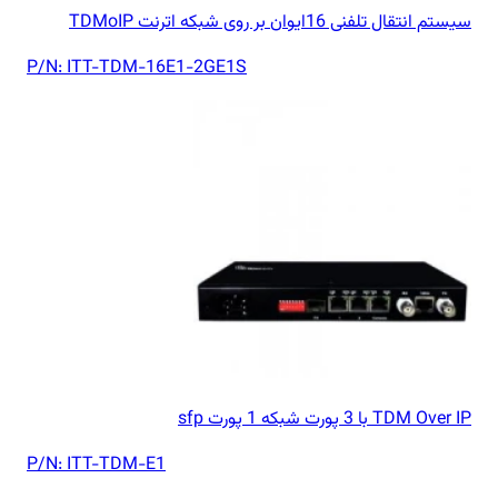
سیستم انتقال تلفنی 16ایوان بر روی شبکه اترنت TDMoIP
P/N:
ITT-TDM-16E1-2GE1S
TDM Over IP با 3 پورت شبکه 1 پورت sfp
P/N:
ITT-TDM-E1