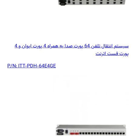
سیستم انتقال تلفن 64 پورت صدا به همراه 4 پورت ایوان و 4
پورت فست اترنت
P/N:
ITT-PDH-64E4GE