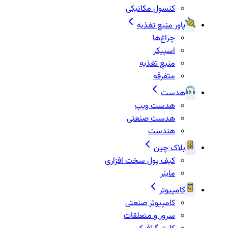
کنسول مکانیکی
پاور منبع تغذیه
چراغ‌ها
اسپیکر
منبع تغذیه
متفرقه
هدست
هدست ویپ
هدست صنعتی
هندست
بلاک چین
کیف پول سخت افزاری
ماینر
کامپیوتر
کامپیوتر صنعتی
سرور و متعلقات