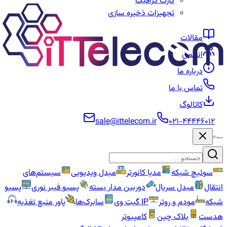
کارت گرافیک
تجهیزات ذخیره سازی
مقالات
انجمن
درباره ما
تماس با ما
کاتالوگ
sale@ittelecom.ir
۰۲۱-۴۴۴۴۶۰۱۲
سوئیچ شبکه
مدیا کانورتر
مبدل ویدیویی
سیستم‌های
انتقال
مبدل سریال
دوربین مدار بسته
پسیو فیبر نوری
پسیو
شبکه
مودم و روتر
IP گیت وی
سابرک‌ها
پاور منبع تغذیه
هدست
بلاک چین
کامپیوتر