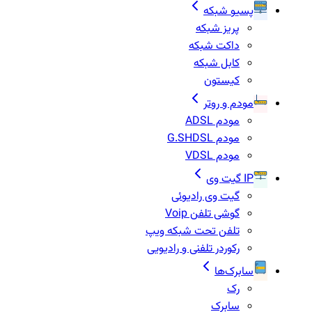
پسیو شبکه
پریز شبکه
داکت شبکه
کابل شبکه
کیستون
مودم و روتر
مودم ADSL
مودم G.SHDSL
مودم VDSL
IP گیت وی
گیت وی رادیوئی
گوشی تلفن Voip
تلفن تحت شبکه ویپ
رکوردر تلفنی و رادیویی
سابرک‌ها
رک
سابرک