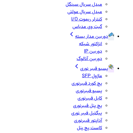
مبدل سریال سینگل
مبدل سریال مولتی
کنترلر ریموت I/O
گیت وی مدباس
دوربین مدار بسته
انژکتور شبکه
دوربین IP
دوربین آنالوگ
پسیو فیبر نوری
ماژول SFP
پچ کورد فیبرنوری
پسیو فیبرنوری
کابل فیبرنوری
پچ پنل فیبرنوری
پیگتیل فیبر نوری
آداپتور فیبرنوری
کاست پچ پنل