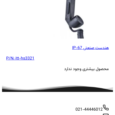
هندست صنعتی IP-67
P/N:
itt-hs3321
محصول بیشتری وجود ندارد
021-44446012