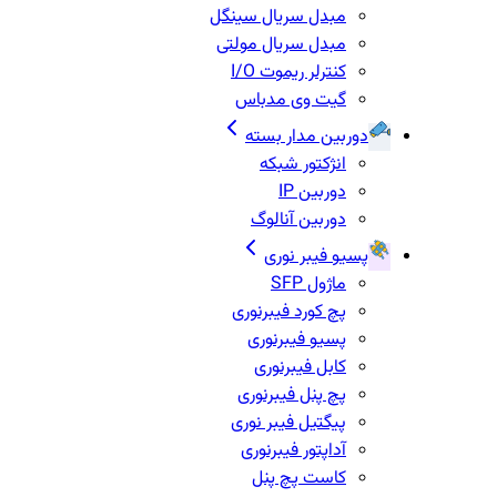
مبدل سریال سینگل
مبدل سریال مولتی
کنترلر ریموت I/O
گیت وی مدباس
دوربین مدار بسته
انژکتور شبکه
دوربین IP
دوربین آنالوگ
پسیو فیبر نوری
ماژول SFP
پچ کورد فیبرنوری
پسیو فیبرنوری
کابل فیبرنوری
پچ پنل فیبرنوری
پیگتیل فیبر نوری
آداپتور فیبرنوری
کاست پچ پنل