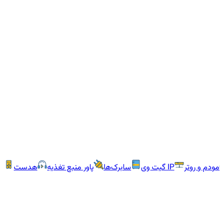
مودم و روتر
IP گیت وی
سابرک‌ها
پاور منبع تغذیه
هدست