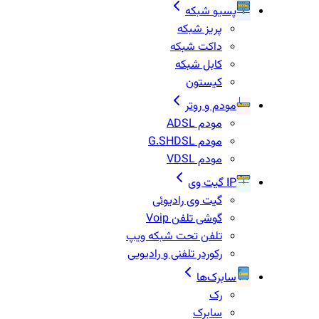
پسیو شبکه
پریز شبکه
داکت شبکه
کابل شبکه
کیستون
مودم و روتر
مودم ADSL
مودم G.SHDSL
مودم VDSL
IP گیت وی
گیت وی رادیوئی
گوشی تلفن Voip
تلفن تحت شبکه ویپ
رکوردر تلفنی و رادیویی
سابرک‌ها
رک
سابرک