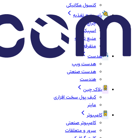
کنسول مکانیکی
پاور منبع تغذیه
چراغ‌ها
اسپیکر
منبع تغذیه
متفرقه
هدست
هدست ویپ
هدست صنعتی
هندست
بلاک چین
کیف پول سخت افزاری
ماینر
کامپیوتر
کامپیوتر صنعتی
سرور و متعلقات