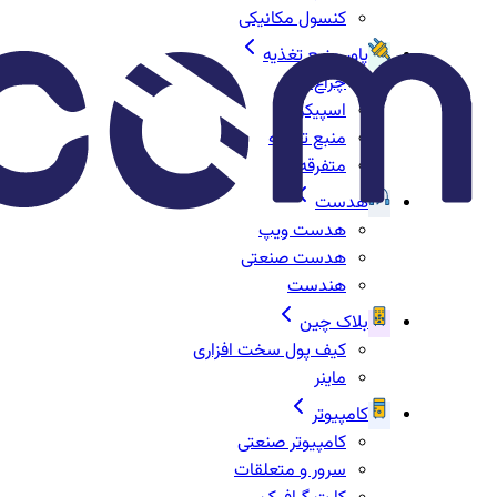
کنسول مکانیکی
پاور منبع تغذیه
چراغ‌ها
اسپیکر
منبع تغذیه
متفرقه
هدست
هدست ویپ
هدست صنعتی
هندست
بلاک چین
کیف پول سخت افزاری
ماینر
کامپیوتر
کامپیوتر صنعتی
سرور و متعلقات