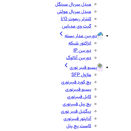
مبدل سریال سینگل
مبدل سریال مولتی
کنترلر ریموت I/O
گیت وی مدباس
دوربین مدار بسته
انژکتور شبکه
دوربین IP
دوربین آنالوگ
پسیو فیبر نوری
ماژول SFP
پچ کورد فیبرنوری
پسیو فیبرنوری
کابل فیبرنوری
پچ پنل فیبرنوری
پیگتیل فیبر نوری
آداپتور فیبرنوری
کاست پچ پنل