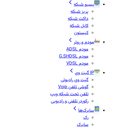
پسیو شبکه
پریز شبکه
داکت شبکه
کابل شبکه
کیستون
مودم و روتر
مودم ADSL
مودم G.SHDSL
مودم VDSL
IP گیت وی
گیت وی رادیوئی
گوشی تلفن Voip
تلفن تحت شبکه ویپ
رکوردر تلفنی و رادیویی
سابرک‌ها
رک
سابرک