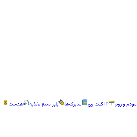
مودم و روتر
IP گیت وی
سابرک‌ها
پاور منبع تغذیه
هدست