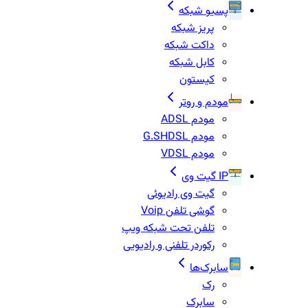
پسیو شبکه
پریز شبکه
داکت شبکه
کابل شبکه
کیستون
مودم و روتر
مودم ADSL
مودم G.SHDSL
مودم VDSL
IP گیت وی
گیت وی رادیوئی
گوشی تلفن Voip
تلفن تحت شبکه ویپ
رکوردر تلفنی و رادیویی
سابرک‌ها
رک
سابرک