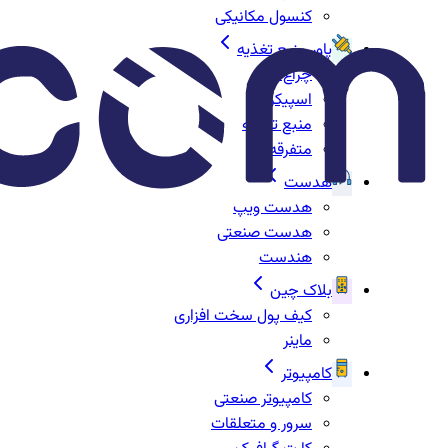
کنسول مکانیکی
پاور منبع تغذیه
چراغ‌ها
اسپیکر
منبع تغذیه
متفرقه
هدست
هدست ویپ
هدست صنعتی
هندست
بلاک چین
کیف پول سخت افزاری
ماینر
کامپیوتر
کامپیوتر صنعتی
سرور و متعلقات