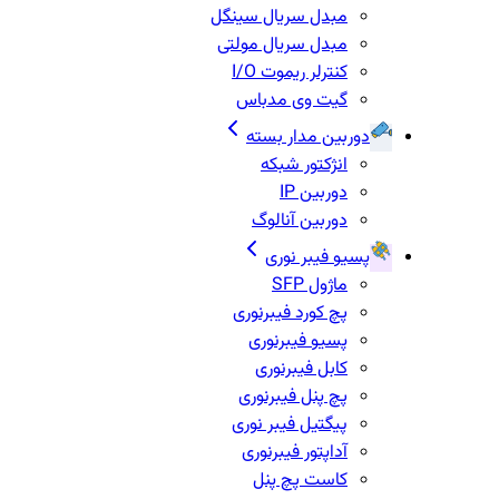
مبدل سریال سینگل
مبدل سریال مولتی
کنترلر ریموت I/O
گیت وی مدباس
دوربین مدار بسته
انژکتور شبکه
دوربین IP
دوربین آنالوگ
پسیو فیبر نوری
ماژول SFP
پچ کورد فیبرنوری
پسیو فیبرنوری
کابل فیبرنوری
پچ پنل فیبرنوری
پیگتیل فیبر نوری
آداپتور فیبرنوری
کاست پچ پنل