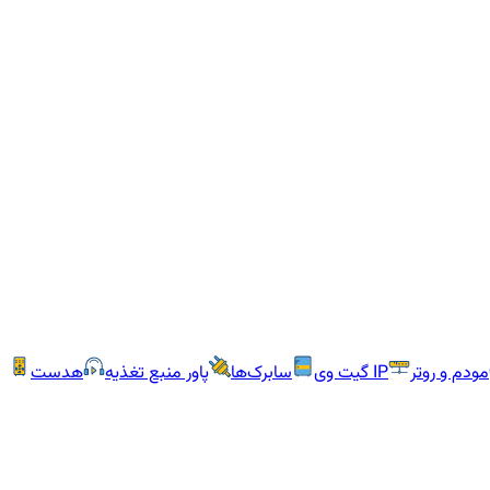
مودم و روتر
IP گیت وی
سابرک‌ها
پاور منبع تغذیه
هدست