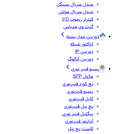
مبدل سریال سینگل
مبدل سریال مولتی
کنترلر ریموت I/O
گیت وی مدباس
دوربین مدار بسته
انژکتور شبکه
دوربین IP
دوربین آنالوگ
پسیو فیبر نوری
ماژول SFP
پچ کورد فیبرنوری
پسیو فیبرنوری
کابل فیبرنوری
پچ پنل فیبرنوری
پیگتیل فیبر نوری
آداپتور فیبرنوری
کاست پچ پنل