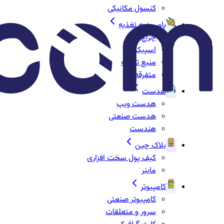
کنسول مکانیکی
پاور منبع تغذیه
چراغ‌ها
اسپیکر
منبع تغذیه
متفرقه
هدست
هدست ویپ
هدست صنعتی
هندست
بلاک چین
کیف پول سخت افزاری
ماینر
کامپیوتر
کامپیوتر صنعتی
سرور و متعلقات