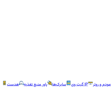
مودم و روتر
IP گیت وی
سابرک‌ها
پاور منبع تغذیه
هدست