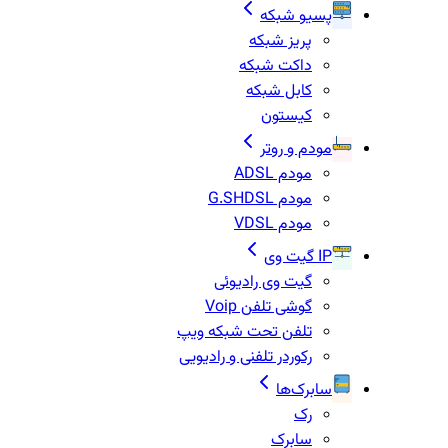
پسیو شبکه
پریز شبکه
داکت شبکه
کابل شبکه
کیستون
مودم و روتر
مودم ADSL
مودم G.SHDSL
مودم VDSL
IP گیت وی
گیت وی رادیوئی
گوشی تلفن Voip
تلفن تحت شبکه ویپ
رکوردر تلفنی و رادیویی
سابرک‌ها
رک
سابرک