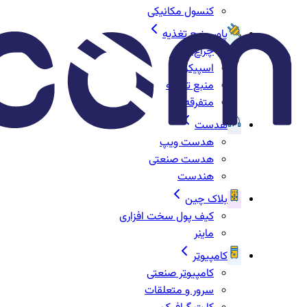
کنسول مکانیکی
پاور منبع تغذیه
چراغ‌ها
اسپیکر
منبع تغذیه
متفرقه
هدست
هدست ویپ
هدست صنعتی
هندست
بلاک چین
کیف پول سخت افزاری
ماینر
کامپیوتر
کامپیوتر صنعتی
سرور و متعلقات