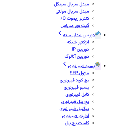
مبدل سریال سینگل
مبدل سریال مولتی
کنترلر ریموت I/O
گیت وی مدباس
دوربین مدار بسته
انژکتور شبکه
دوربین IP
دوربین آنالوگ
پسیو فیبر نوری
ماژول SFP
پچ کورد فیبرنوری
پسیو فیبرنوری
کابل فیبرنوری
پچ پنل فیبرنوری
پیگتیل فیبر نوری
آداپتور فیبرنوری
کاست پچ پنل