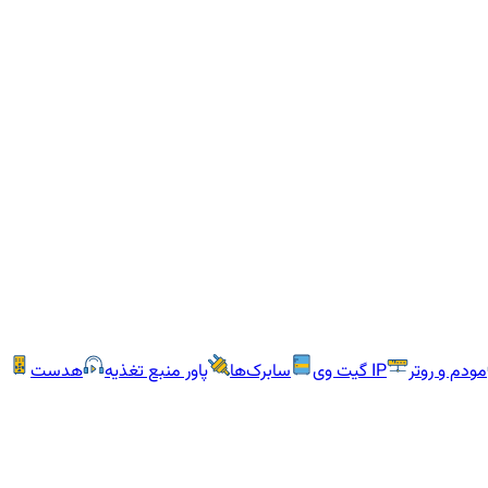
مودم و روتر
IP گیت وی
سابرک‌ها
پاور منبع تغذیه
هدست