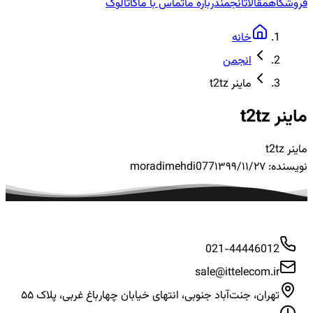
فروشگاه
مقالات
انجمن
درباره ما
تماس با ما
کاتالوگ
خانه
انجمن
ماینر t2tz
ماینر t2tz
ماینر t2tz
نویسنده:
۱۳۹۹/۱۱/۲۷
moradimehdi077
021-44446012
sale@ittelecom.ir
تهران، جنت‌آباد جنوبی، انتهای خیابان چهارباغ غربی، پلاک ۵۵