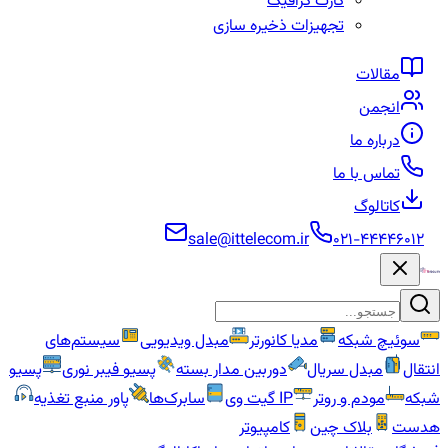
کارت گرافیک
تجهیزات ذخیره سازی
مقالات
انجمن
درباره ما
تماس با ما
کاتالوگ
sale@ittelecom.ir
۰۲۱-۴۴۴۴۶۰۱۲
سوئیچ شبکه
مدیا کانورتر
مبدل ویدیویی
سیستم‌های
انتقال
مبدل سریال
دوربین مدار بسته
پسیو فیبر نوری
پسیو
شبکه
مودم و روتر
IP گیت وی
سابرک‌ها
پاور منبع تغذیه
هدست
بلاک چین
کامپیوتر