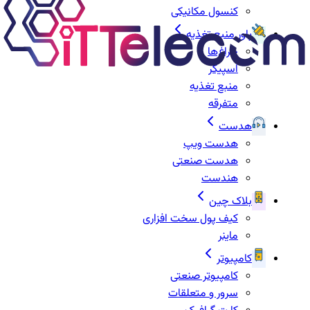
کنسول مکانیکی
پاور منبع تغذیه
چراغ‌ها
اسپیکر
منبع تغذیه
متفرقه
هدست
هدست ویپ
هدست صنعتی
هندست
بلاک چین
کیف پول سخت افزاری
ماینر
کامپیوتر
کامپیوتر صنعتی
سرور و متعلقات