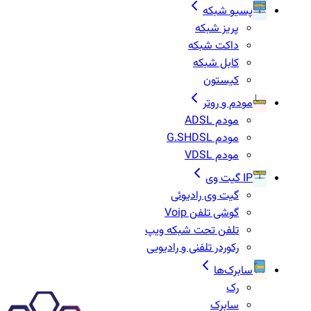
پسیو شبکه
پریز شبکه
داکت شبکه
کابل شبکه
کیستون
مودم و روتر
مودم ADSL
مودم G.SHDSL
مودم VDSL
IP گیت وی
گیت وی رادیوئی
گوشی تلفن Voip
تلفن تحت شبکه ویپ
رکوردر تلفنی و رادیویی
سابرک‌ها
رک
سابرک