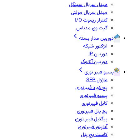
مبدل سریال سینگل
مبدل سریال مولتی
کنترلر ریموت I/O
گیت وی مدباس
دوربین مدار بسته
انژکتور شبکه
دوربین IP
دوربین آنالوگ
پسیو فیبر نوری
ماژول SFP
پچ کورد فیبرنوری
پسیو فیبرنوری
کابل فیبرنوری
پچ پنل فیبرنوری
پیگتیل فیبر نوری
آداپتور فیبرنوری
کاست پچ پنل