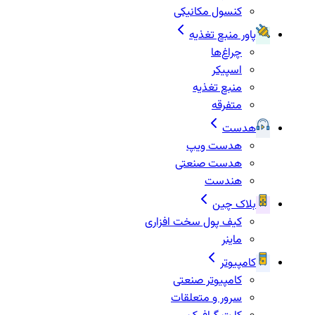
کنسول مکانیکی
پاور منبع تغذیه
چراغ‌ها
اسپیکر
منبع تغذیه
متفرقه
هدست
هدست ویپ
هدست صنعتی
هندست
بلاک چین
کیف پول سخت افزاری
ماینر
کامپیوتر
کامپیوتر صنعتی
سرور و متعلقات