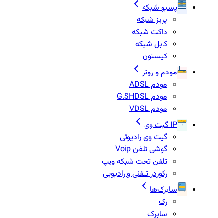
پسیو شبکه
پریز شبکه
داکت شبکه
کابل شبکه
کیستون
مودم و روتر
مودم ADSL
مودم G.SHDSL
مودم VDSL
IP گیت وی
گیت وی رادیوئی
گوشی تلفن Voip
تلفن تحت شبکه ویپ
رکوردر تلفنی و رادیویی
سابرک‌ها
رک
سابرک