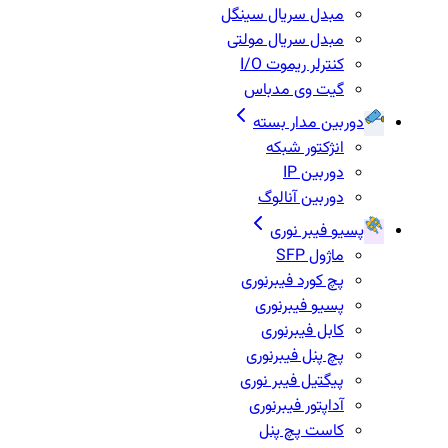
مبدل سریال سینگل
مبدل سریال مولتی
کنترلر ریموت I/O
گیت وی مدباس
دوربین مدار بسته
انژکتور شبکه
دوربین IP
دوربین آنالوگ
پسیو فیبر نوری
ماژول SFP
پچ کورد فیبرنوری
پسیو فیبرنوری
کابل فیبرنوری
پچ پنل فیبرنوری
پیگتیل فیبر نوری
آداپتور فیبرنوری
کاست پچ پنل