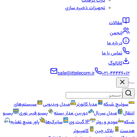
کارت گرافیک
تجهیزات ذخیره سازی
مقالات
انجمن
درباره ما
تماس با ما
کاتالوگ
sale@ittelecom.ir
۰۲۱-۴۴۴۴۶۰۱۲
سوئیچ شبکه
مدیا کانورتر
مبدل ویدیویی
سیستم‌های
انتقال
مبدل سریال
دوربین مدار بسته
پسیو فیبر نوری
پسیو
شبکه
مودم و روتر
IP گیت وی
سابرک‌ها
پاور منبع تغذیه
هدست
بلاک چین
کامپیوتر