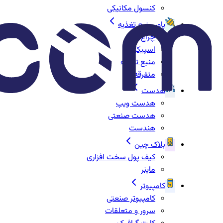
کنسول مکانیکی
پاور منبع تغذیه
چراغ‌ها
اسپیکر
منبع تغذیه
متفرقه
هدست
هدست ویپ
هدست صنعتی
هندست
بلاک چین
کیف پول سخت افزاری
ماینر
کامپیوتر
کامپیوتر صنعتی
سرور و متعلقات