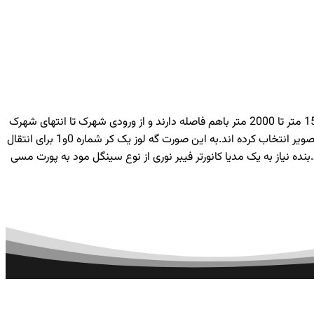
با سلام و درود.بنده در شهرک صنعتی که طولی حدود 8300 متر دارد یه پروژه دوربین مدار بسته کرفته ام .ایستگاه های دوربین به طور متوسط 1500 متر تا 2000 متر باهم فاصله دارند و از ورودی شهرک تا انتهای شهرک
کابل 24 کر سینگل مد شهید قندی کشیده شده .در هر ایستگاه 6 عدد دوربین 5 مگاپیکسلی نصب میشود.بر اساس طراحی یک لوز را برای انتقال تصویر انتخاب کرده اند.به این صورت گه لوز یک کر شماره 0و1 برای انتقال
اخر وصل میشود.داخل هر ایستگاه یک سوییچ 10/100/1000 تی پی لینک مسی میباشد.بنده نیاز به یک مدیا کانورتر فیبر نوری از نوع سینگل مود به پورت مسی