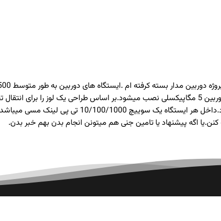
تصویر و کر شماره 3و4 برای ایجاد لوپ به ایستگاه اول و 
نن.یا اگه پیشنهاد یا تامین جنی هم میتونن انجام بدن بهم خبر بدن.