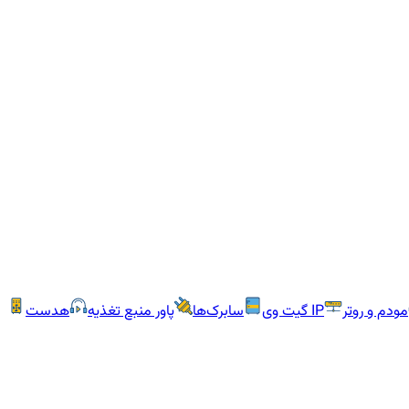
مودم و روتر
IP گیت وی
سابرک‌ها
پاور منبع تغذیه
هدست