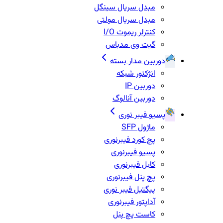
مبدل سریال سینگل
مبدل سریال مولتی
کنترلر ریموت I/O
گیت وی مدباس
دوربین مدار بسته
انژکتور شبکه
دوربین IP
دوربین آنالوگ
پسیو فیبر نوری
ماژول SFP
پچ کورد فیبرنوری
پسیو فیبرنوری
کابل فیبرنوری
پچ پنل فیبرنوری
پیگتیل فیبر نوری
آداپتور فیبرنوری
کاست پچ پنل