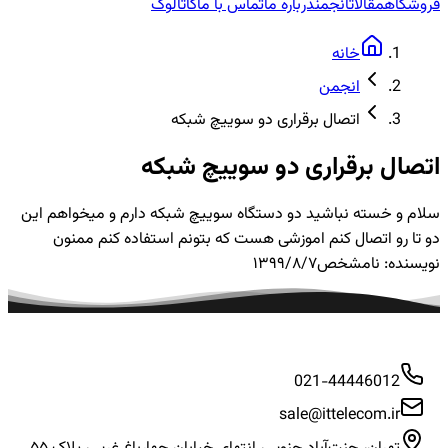
فروشگاه
مقالات
انجمن
درباره ما
تماس با ما
کاتالوگ
خانه
انجمن
اتصال برقراری دو سوییچ شبکه
اتصال برقراری دو سوییچ شبکه
سلام و خسته نباشید دو دستگاه سوییچ شبکه دارم و میخواهم این
دو تا رو اتصال کنم اموزشی هست که بتونم استفاده کنم ممنون
نویسنده:
نامشخص
۱۳۹۹/۸/۷
021-44446012
sale@ittelecom.ir