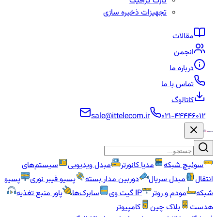
کارت گرافیک
تجهیزات ذخیره سازی
مقالات
انجمن
درباره ما
تماس با ما
کاتالوگ
sale@ittelecom.ir
۰۲۱-۴۴۴۴۶۰۱۲
سوئیچ شبکه
مدیا کانورتر
مبدل ویدیویی
سیستم‌های
انتقال
مبدل سریال
دوربین مدار بسته
پسیو فیبر نوری
پسیو
شبکه
مودم و روتر
IP گیت وی
سابرک‌ها
پاور منبع تغذیه
هدست
بلاک چین
کامپیوتر