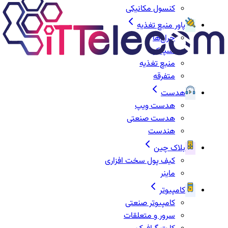
کنسول مکانیکی
پاور منبع تغذیه
چراغ‌ها
اسپیکر
منبع تغذیه
متفرقه
هدست
هدست ویپ
هدست صنعتی
هندست
بلاک چین
کیف پول سخت افزاری
ماینر
کامپیوتر
کامپیوتر صنعتی
سرور و متعلقات