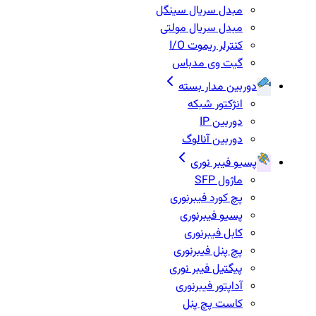
مبدل سریال سینگل
مبدل سریال مولتی
کنترلر ریموت I/O
گیت وی مدباس
دوربین مدار بسته
انژکتور شبکه
دوربین IP
دوربین آنالوگ
پسیو فیبر نوری
ماژول SFP
پچ کورد فیبرنوری
پسیو فیبرنوری
کابل فیبرنوری
پچ پنل فیبرنوری
پیگتیل فیبر نوری
آداپتور فیبرنوری
کاست پچ پنل