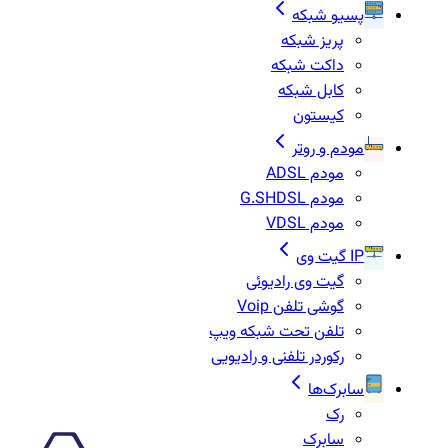
پسیو شبکه
پریز شبکه
داکت شبکه
کابل شبکه
کیستون
مودم و روتر
مودم ADSL
مودم G.SHDSL
مودم VDSL
IP گیت وی
گیت وی رادیوئی
گوشی تلفن Voip
تلفن تحت شبکه ویپ
رکوردر تلفنی و رادیویی
سابرک‌ها
رک
سابرک