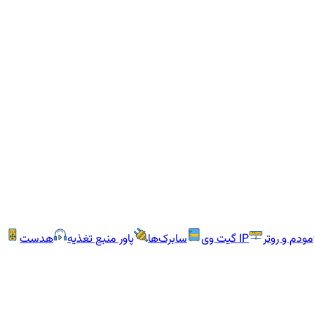
مودم و روتر
IP گیت وی
سابرک‌ها
پاور منبع تغذیه
هدست