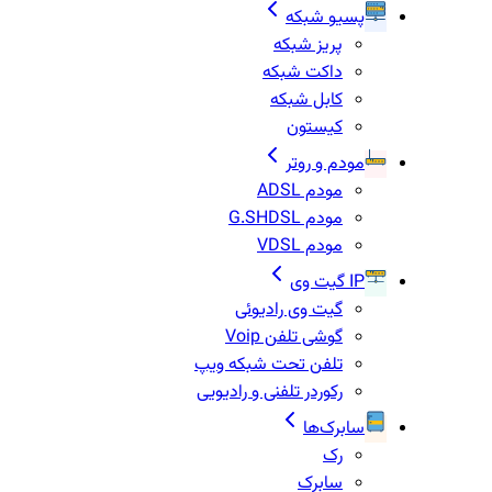
پسیو شبکه
پریز شبکه
داکت شبکه
کابل شبکه
کیستون
مودم و روتر
مودم ADSL
مودم G.SHDSL
مودم VDSL
IP گیت وی
گیت وی رادیوئی
گوشی تلفن Voip
تلفن تحت شبکه ویپ
رکوردر تلفنی و رادیویی
سابرک‌ها
رک
سابرک