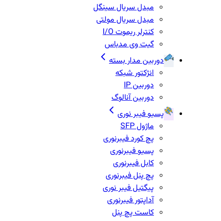
مبدل سریال سینگل
مبدل سریال مولتی
کنترلر ریموت I/O
گیت وی مدباس
دوربین مدار بسته
انژکتور شبکه
دوربین IP
دوربین آنالوگ
پسیو فیبر نوری
ماژول SFP
پچ کورد فیبرنوری
پسیو فیبرنوری
کابل فیبرنوری
پچ پنل فیبرنوری
پیگتیل فیبر نوری
آداپتور فیبرنوری
کاست پچ پنل