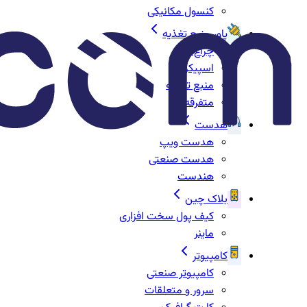
کنسول مکانیکی
پاور منبع تغذیه
چراغ‌ها
اسپیکر
منبع تغذیه
متفرقه
هدست
هدست ویپ
هدست صنعتی
هندست
بلاک چین
کیف پول سخت افزاری
ماینر
کامپیوتر
کامپیوتر صنعتی
سرور و متعلقات