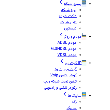
پسیو شبکه
پریز شبکه
داکت شبکه
کابل شبکه
کیستون
مودم و روتر
مودم ADSL
مودم G.SHDSL
مودم VDSL
IP گیت وی
گیت وی رادیوئی
گوشی تلفن Voip
تلفن تحت شبکه ویپ
رکوردر تلفنی و رادیویی
سابرک‌ها
رک
سابرک