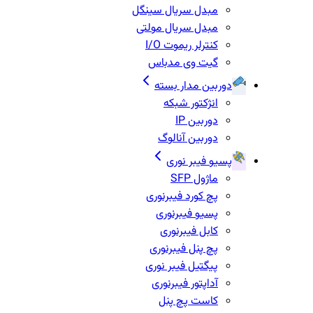
مبدل سریال سینگل
مبدل سریال مولتی
کنترلر ریموت I/O
گیت وی مدباس
دوربین مدار بسته
انژکتور شبکه
دوربین IP
دوربین آنالوگ
پسیو فیبر نوری
ماژول SFP
پچ کورد فیبرنوری
پسیو فیبرنوری
کابل فیبرنوری
پچ پنل فیبرنوری
پیگتیل فیبر نوری
آداپتور فیبرنوری
کاست پچ پنل