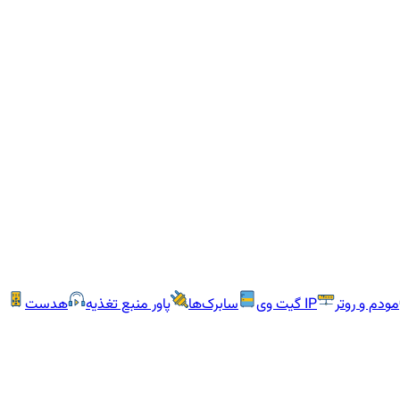
مودم و روتر
IP گیت وی
سابرک‌ها
پاور منبع تغذیه
هدست