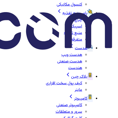
کنسول مکانیکی
پاور منبع تغذیه
چراغ‌ها
اسپیکر
منبع تغذیه
متفرقه
هدست
هدست ویپ
هدست صنعتی
هندست
بلاک چین
کیف پول سخت افزاری
ماینر
کامپیوتر
کامپیوتر صنعتی
سرور و متعلقات